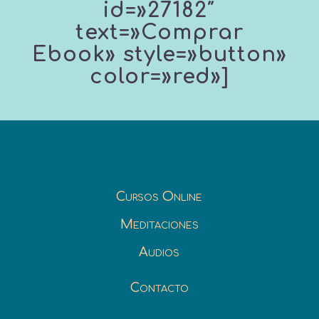
id=»27182″
text=»Comprar
Ebook» style=»button»
color=»red»]
Cursos Online
Meditaciones
Audios
Contacto